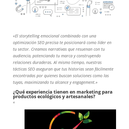
«El storytelling emocional combinado con una
optimización SEO precisa te posicionará como líder en
tu sector. Creamos narrativas que resuenan con tu
audiencia, potenciando tu marca y construyendo
relaciones duraderas. Al mismo tiempo, nuestras
tácticas SEO aseguran que tus historias sean fácilmente
encontradas por quienes buscan soluciones como las
tuyas, maximizando tu alcance y engagement.»
¿Qué experiencia tienen en marketing para
productos ecológicos y artesanales?
«