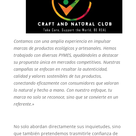
Contamos con una amplia experiencia en impulsar
marcas de productos ecológicos y artesanales. Hemos
trabajado con diversas PYMES, ayudándoles a destacar
su propuesta única en mercados competitivos. Nuestras
campañas se
enfocan en resaltar la autenticidad,
calidad y valores sostenibles de tus productos,
conectando eficazmente con consumidores que valoran
lo natural y hecho a mano. Con nuestro enfoque, tu
marca no solo se reconoce, sino que se convierte en un
referente.»
No solo abordan directamente sus inquietudes, sino
que también pretendemos trasmitirle confianza de