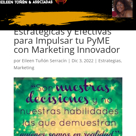
4 Respuestas
Estratégicas y Efectivas
para Impulsar tu PyME
con Marketing Innovador
por
Eileen Tuñón Serracín
|
Dic 3, 2022
|
Estrategias
,
Marketing